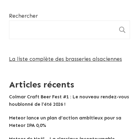
Rechercher
R
La liste complète des brasseries alsaciennes
Articles récents
Colmar Craft Beer Fest #1 : Le nouveau rendez-vous
houblonné de l’été 2026 !
Meteor lance un plan d’action ambitieux pour sa
Meteor IPA 0,0%
Meteor de Noël – La classique incontournable