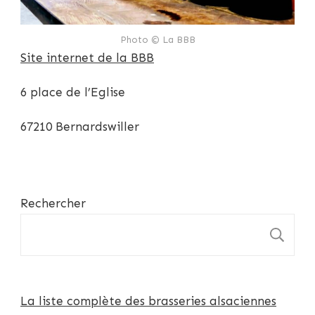
Photo © La BBB
Site internet de la BBB
6 place de l’Eglise
67210 Bernardswiller
Rechercher
R
La liste complète des brasseries alsaciennes